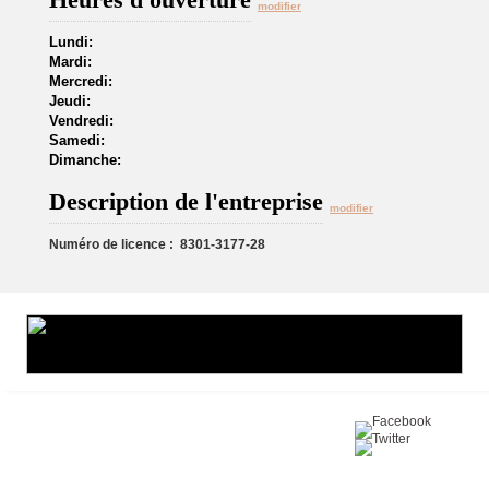
modifier
Lundi:
Mardi:
Mercredi:
Jeudi:
Vendredi:
Samedi:
Dimanche:
Description de l'entreprise
modifier
Numéro de licence : 8301-3177-28
Partagez sur :
©2016 Toiture411.ca
Tous droits réservés.
Qui sommes-nous?
Politique de
confidentialité
Nous joindre