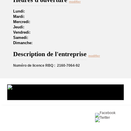
modifier
Lundi:
Mardi:
Mercredi:
Jeudi:
Vendredi:
Samedi:
Dimanche:
Description de l'entreprise
modifier
Numéro de licence RBQ : 2160-7064-92
Partagez sur :
©2016 Toiture411.ca
Tous droits réservés.
Qui sommes-nous?
Politique de
confidentialité
Nous joindre