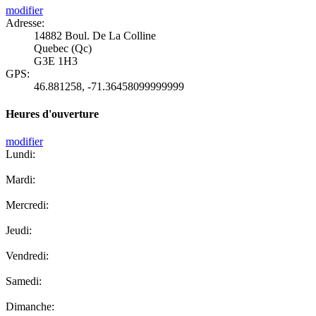
modifier
Adresse:
14882 Boul. De La Colline
Quebec (Qc)
G3E 1H3
GPS:
46.881258
,
-71.36458099999999
Heures d'ouverture
modifier
Lundi:
Mardi:
Mercredi:
Jeudi:
Vendredi:
Samedi:
Dimanche: