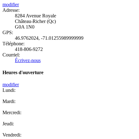
modifier
Adresse:
8284 Avenue Royale
Château-Richer (Qc)
G0A 1N0
GPS:
46.9762024
,
-71.01255989999999
Téléphone:
418-806-9272
Courriel:
Écrivez-nous
Heures d'ouverture
modifier
Lundi:
Mardi:
Mercredi:
Jeudi:
Vendredi: