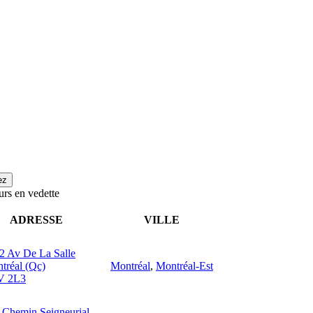
urs en vedette
ADRESSE
VILLE
2 Av De La Salle
tréal (Qc)
Montréal
,
Montréal-Est
V 2L3
 Chemin Seigneurial