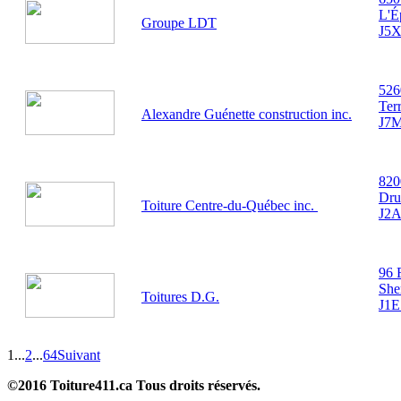
L'É
Groupe LDT
J5X
526
Ter
Alexandre Guénette construction inc.
J7
820
Dru
Toiture Centre-du-Québec inc.
J2A
96 
She
Toitures D.G.
J1E
1
...
2
...
64
Suivant
©2016 Toiture411.ca
Tous droits réservés.