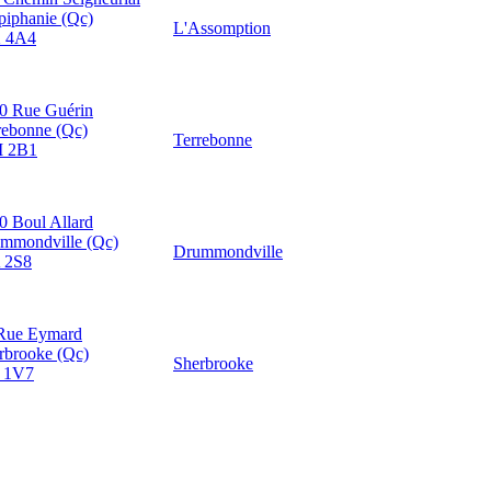
piphanie (Qc)
L'Assomption
 4A4
0 Rue Guérin
rebonne (Qc)
Terrebonne
M 2B1
0 Boul Allard
mmondville (Qc)
Drummondville
 2S8
Rue Eymard
rbrooke (Qc)
Sherbrooke
 1V7