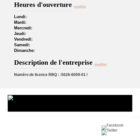
Heures d'ouverture
modifier
Lundi:
Mardi:
Mercredi:
Jeudi:
Vendredi:
Samedi:
Dimanche:
Description de l'entreprise
modifier
Numéro de licence RBQ : :5626-6059-01 /
Partagez sur :
©2016 Toiture411.ca
Tous droits réservés.
Qui sommes-nous?
Politique de
confidentialité
Nous joindre