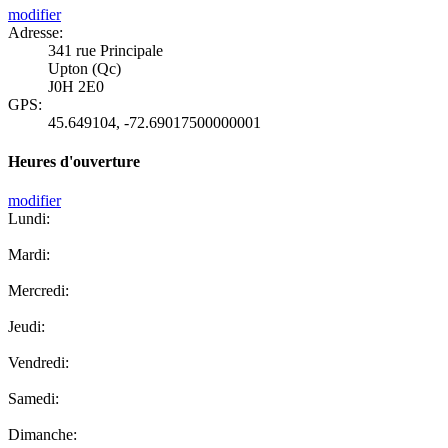
modifier
Adresse:
341 rue Principale
Upton (Qc)
J0H 2E0
GPS:
45.649104
,
-72.69017500000001
Heures d'ouverture
modifier
Lundi:
Mardi:
Mercredi:
Jeudi:
Vendredi:
Samedi:
Dimanche: