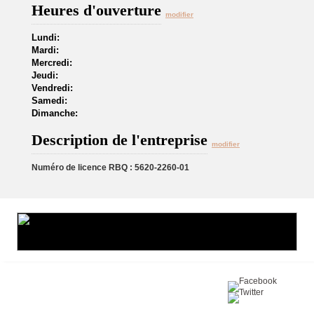
Heures d'ouverture
modifier
Lundi:
Mardi:
Mercredi:
Jeudi:
Vendredi:
Samedi:
Dimanche:
Description de l'entreprise
modifier
Numéro de licence RBQ : 5620-2260-01
Partagez sur :
©2016 Toiture411.ca
Tous droits réservés.
Qui sommes-nous?
Politique de
confidentialité
Nous joindre