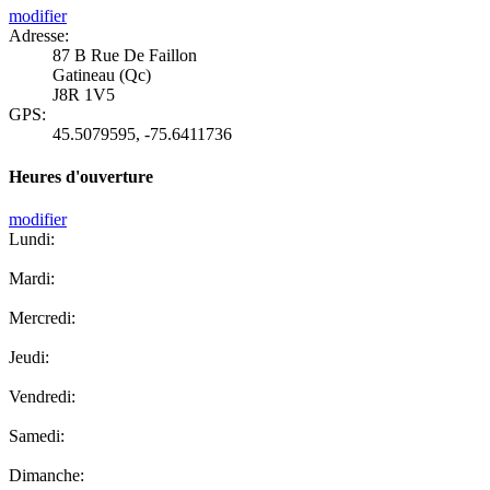
modifier
Adresse:
87 B Rue De Faillon
Gatineau (Qc)
J8R 1V5
GPS:
45.5079595
,
-75.6411736
Heures d'ouverture
modifier
Lundi:
Mardi:
Mercredi:
Jeudi:
Vendredi:
Samedi:
Dimanche: