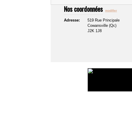
Nos coordonnées
modifier
Adresse:
519 Rue Principale
Cowansville (Qc)
J2K 1J8
©2016 Toiture411.ca
Tous droits réservés.
Qui sommes-nous?
Politique de confidentialité
Liens u