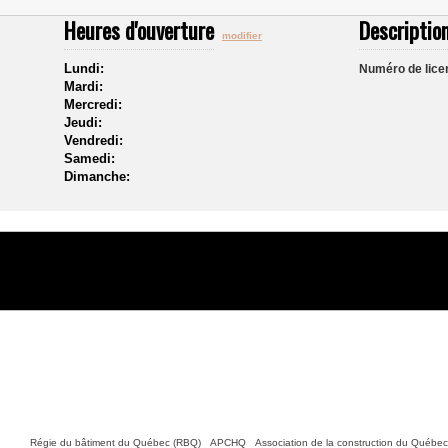
Heures d'ouverture
Description
modifier
Lundi:
Numéro de lice
Mardi:
Mercredi:
Jeudi:
Vendredi:
Samedi:
Dimanche:
Nous joindre
tiles :
Régie du bâtiment du Québec (RBQ)
•
APCHQ
•
Association de la construction du Québe