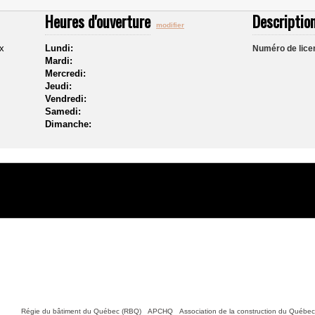
Heures d'ouverture
Description
modifier
x
Lundi:
Numéro de lice
Mardi:
Mercredi:
Jeudi:
Vendredi:
Samedi:
Dimanche:
Nous joindre
tiles :
Régie du bâtiment du Québec (RBQ)
•
APCHQ
•
Association de la construction du Québe