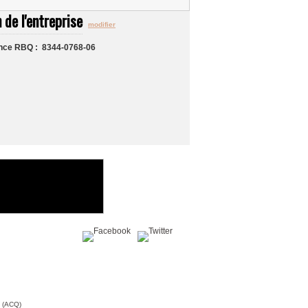
 de l'entreprise
modifier
nce RBQ : 8344-0768-06
Partagez sur :
c (ACQ)