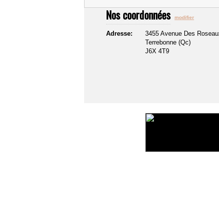
Nos coordonnées
modifier
Adresse:
3455 Avenue Des Roseau
Terrebonne (Qc)
J6X 4T9
©2016 Toiture411.ca
Tous droits réservés.
Qui sommes-nous?
Politique de confidentialité
Liens u