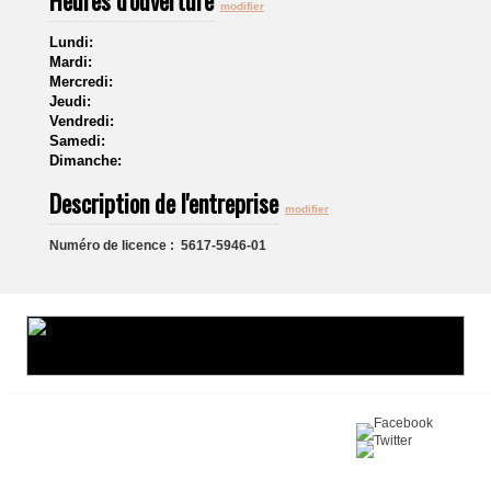
Heures d'ouverture
modifier
Lundi:
Mardi:
Mercredi:
Jeudi:
Vendredi:
Samedi:
Dimanche:
Description de l'entreprise
modifier
Numéro de licence : 5617-5946-01
Partagez sur :
©2016 Toiture411.ca
Tous droits réservés.
Qui sommes-nous?
Politique de
confidentialité
Nous joindre