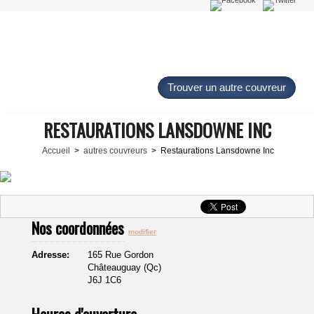
Trouver un autre couvreur
RESTAURATIONS LANSDOWNE INC
Accueil
>
autres couvreurs
> Restaurations Lansdowne Inc
Nos coordonnées
modifier
Adresse:
165 Rue Gordon
Châteauguay (Qc)
J6J 1C6