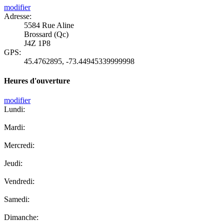
modifier
Adresse:
5584 Rue Aline
Brossard (Qc)
J4Z 1P8
GPS:
45.4762895
,
-73.44945339999998
Heures d'ouverture
modifier
Lundi:
Mardi:
Mercredi:
Jeudi:
Vendredi:
Samedi:
Dimanche: