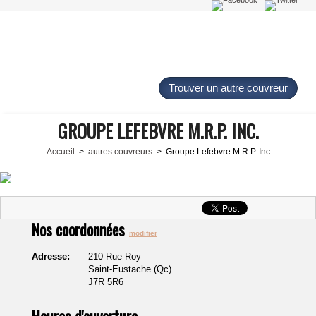
Trouver un autre couvreur
GROUPE LEFEBVRE M.R.P. INC.
Accueil
>
autres couvreurs
> Groupe Lefebvre M.R.P. Inc.
Nos coordonnées
modifier
Adresse:
210 Rue Roy
Saint-Eustache (Qc)
J7R 5R6