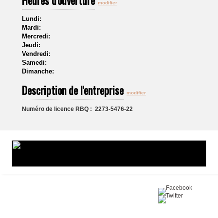
Heures d'ouverture
modifier
Lundi:
Mardi:
Mercredi:
Jeudi:
Vendredi:
Samedi:
Dimanche:
Description de l'entreprise
modifier
Numéro de licence RBQ : 2273-5476-22
Partagez sur :
©2016 Toiture411.ca
Tous droits réservés.
Qui sommes-nous?
Politique de
confidentialité
Nous joindre