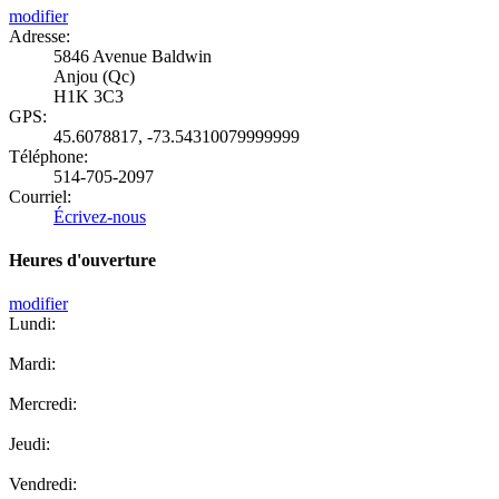
modifier
Adresse:
5846 Avenue Baldwin
Anjou (Qc)
H1K 3C3
GPS:
45.6078817
,
-73.54310079999999
Téléphone:
514-705-2097
Courriel:
Écrivez-nous
Heures d'ouverture
modifier
Lundi:
Mardi:
Mercredi:
Jeudi:
Vendredi: