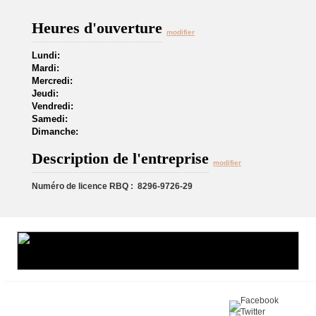
Heures d'ouverture
modifier
Lundi:
Mardi:
Mercredi:
Jeudi:
Vendredi:
Samedi:
Dimanche:
Description de l'entreprise
modifier
Numéro de licence RBQ : 8296-9726-29
Partagez sur :
©2016 Toiture411.ca
Tous droits réservés.
Qui sommes-nous?
Politique de