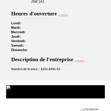
J5W 1A2
Heures d'ouverture
modifier
Lundi:
Mardi:
Mercredi:
Jeudi:
Vendredi:
Samedi:
Dimanche:
Description de l'entreprise
modifier
Numéro de licence : 8101-8491-52
Partagez sur :
©2016 Toiture411.ca
Tous droits réservés.