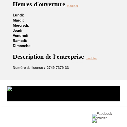
Heures d'ouverture
modifier
Lundi:
Mardi:
Mercredi:
Jeudi:
Vendredi:
Samedi:
Dimanche:
Description de l'entreprise
modifier
Numéro de licence : 2749-7379-33
Partagez sur :
©2016 Toiture411.ca
Tous droits réservés.
Qui sommes-nous?
Politique de
confidentialité
Nous joindre