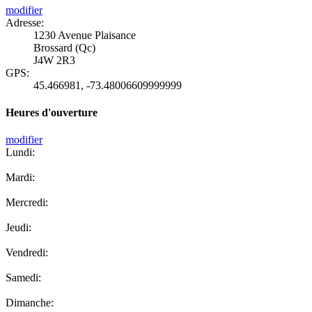
modifier
Adresse:
1230 Avenue Plaisance
Brossard (Qc)
J4W 2R3
GPS:
45.466981
,
-73.48006609999999
Heures d'ouverture
modifier
Lundi:
Mardi:
Mercredi:
Jeudi:
Vendredi:
Samedi:
Dimanche: