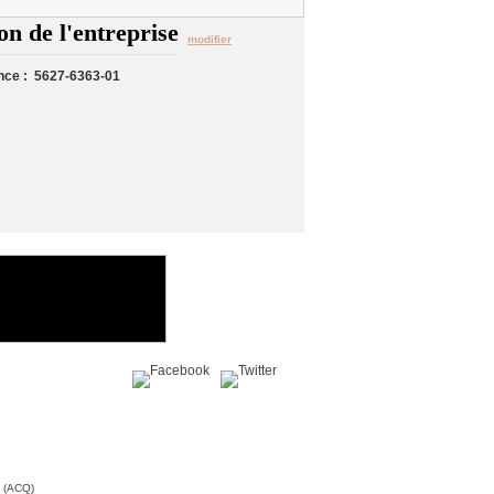
on de l'entreprise
modifier
nce : 5627-6363-01
Partagez sur :
c (ACQ)