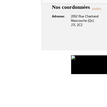
Nos coordonnées
modifier
Adresse:
2052 Rue Chartrand
Mascouche (Qc)
J7L 2C2
©2016 Toiture411.ca
Tous droits réservés.
Qui sommes-nous?
Politique de confidentialité
Liens u