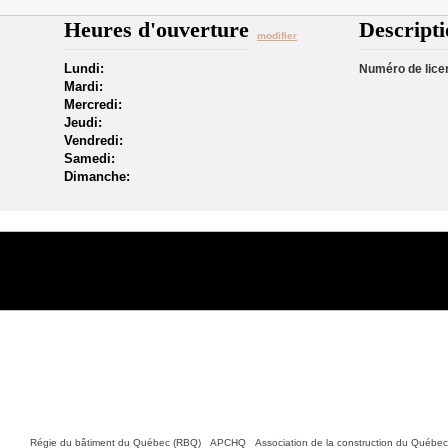
Heures d'ouverture
Descripti
modifier
Lundi:
Numéro de lice
Mardi:
Mercredi:
Jeudi:
Vendredi:
Samedi:
Dimanche:
Nous joindre
tiles :
Régie du bâtiment du Québec (RBQ)
•
APCHQ
•
Association de la construction du Québe