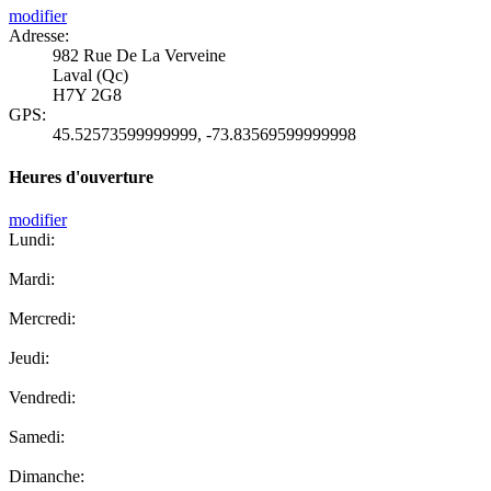
modifier
Adresse:
982 Rue De La Verveine
Laval (Qc)
H7Y 2G8
GPS:
45.52573599999999
,
-73.83569599999998
Heures d'ouverture
modifier
Lundi:
Mardi:
Mercredi:
Jeudi:
Vendredi:
Samedi:
Dimanche: