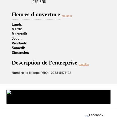
J7R 5R6
Heures d'ouverture
modifier
Lundi:
Mardi:
Mercredi:
Jeudi:
Vendredi:
Samedi:
Dimanche:
Description de l'entreprise
modifier
Numéro de licence RBQ : 2273-5476-22
Partagez sur :
©2016 Toiture411.ca
Tous droits réservés.