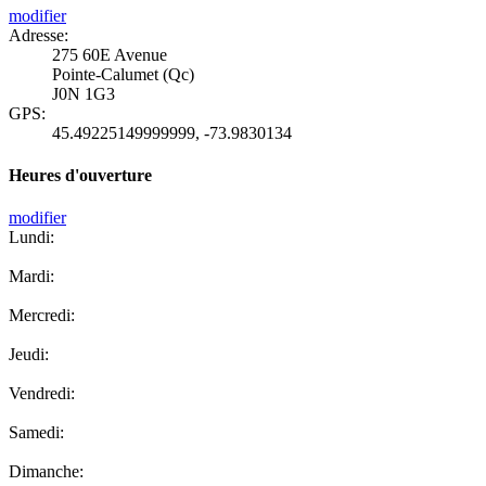
modifier
Adresse:
275 60E Avenue
Pointe-Calumet (Qc)
J0N 1G3
GPS:
45.49225149999999
,
-73.9830134
Heures d'ouverture
modifier
Lundi:
Mardi:
Mercredi:
Jeudi:
Vendredi:
Samedi:
Dimanche: