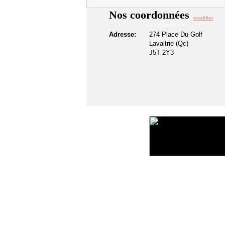
Nos coordonnées
modifier
Adresse:
274 Place Du Golf
Lavaltrie (Qc)
J5T 2Y3
©2016 Toiture411.ca
Tous droits réservés.
Qui sommes-nous?
Politique de confidentialité
Liens u