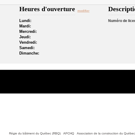
Heures d'ouverture
Descripti
modifier
Lundi:
Numéro de lice
Mardi:
Mercredi:
Jeudi:
Vendredi:
Samedi:
Dimanche:
Nous joindre
tiles :
Régie du bâtiment du Québec (RBQ)
•
APCHQ
•
Association de la construction du Québe