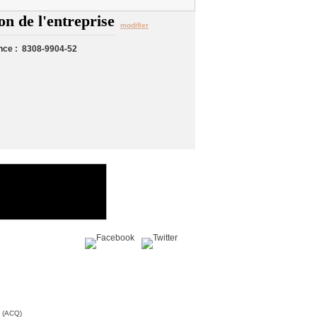
on de l'entreprise
modifier
nce : 8308-9904-52
Partagez sur :
c (ACQ)