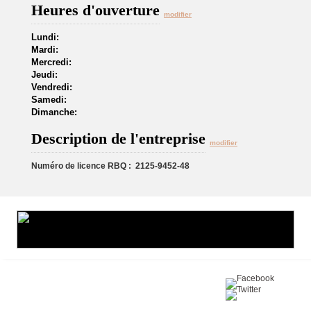
Heures d'ouverture
modifier
Lundi:
Mardi:
Mercredi:
Jeudi:
Vendredi:
Samedi:
Dimanche:
Description de l'entreprise
modifier
Numéro de licence RBQ : 2125-9452-48
Partagez sur :
©2016 Toiture411.ca
Tous droits réservés.
Qui sommes-nous?
Politique de
confidentialité
Nous joindre