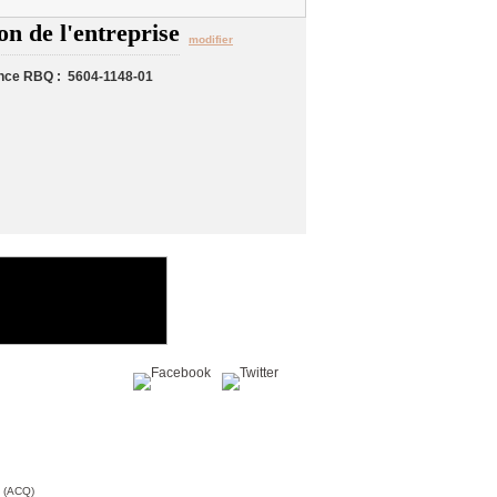
on de l'entreprise
modifier
nce RBQ : 5604-1148-01
Partagez sur :
c (ACQ)