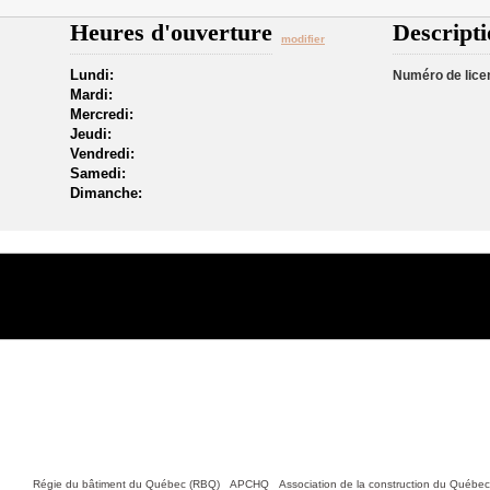
Heures d'ouverture
Descripti
modifier
Lundi:
Numéro de lice
Mardi:
Mercredi:
Jeudi:
Vendredi:
Samedi:
Dimanche:
Nous joindre
tiles :
Régie du bâtiment du Québec (RBQ)
•
APCHQ
•
Association de la construction du Québe