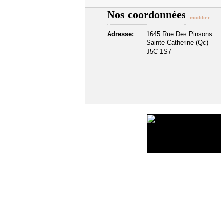
Nos coordonnées
modifier
Adresse:
1645 Rue Des Pinsons
Sainte-Catherine (Qc)
J5C 1S7
©2016 Toiture411.ca
Tous droits réservés.
Qui sommes-nous?
Politique de confidentialité
Liens u