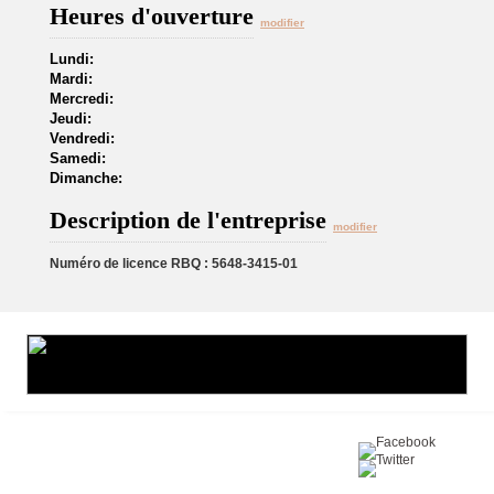
Heures d'ouverture
modifier
Lundi:
Mardi:
Mercredi:
Jeudi:
Vendredi:
Samedi:
Dimanche:
Description de l'entreprise
modifier
Numéro de licence RBQ : 5648-3415-01
Partagez sur :
©2016 Toiture411.ca
Tous droits réservés.
Qui sommes-nous?
Politique de
confidentialité
Nous joindre